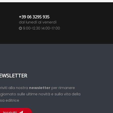
+39 06 3295 935
dal lunedì al venerdì
9:00-12:30 14:00-17:00
EWSLETTER
criviti alla nostra
newsletter
per rimanere
giornato sulle ultime novità e sulla vita della
sa editrice
Iscriviti