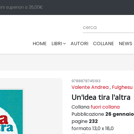
ini superiori a 35,00€
(CURRENT)
HOME
LIBRI
AUTORI
COLLANE
NEWS
9788878745193
Valente Andrea
,
Fulghesu I
Un'idea tira l'altra
Collana
fuori collana
Pubblicazione
26 gennaio
pagine
232
formato 13,0 x 18,0