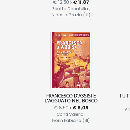
€ 12,50
€ 11,87
Ziliotto Donatella ,
Nidasio Grazia (.ill)
FRANCESCO D'ASSISI E
TUTT
L'AGGUATO NEL BOSCO
€ 8,50
€ 8,08
An
Conti Valeria ,
Fiorin Fabiano (.ill)