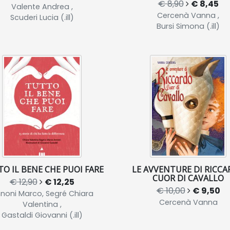
€ 8,90
€ 8,45
Valente Andrea ,
Cercenà Vanna ,
Scuderi Lucia (.ill)
Bursi Simona (.ill)
O IL BENE CHE PUOI FARE
LE AVVENTURE DI RICC
CUOR DI CAVALLO
€ 12,90
€ 12,25
€ 10,00
€ 9,50
noni Marco, Segré Chiara
Cercenà Vanna
Valentina ,
Gastaldi Giovanni (.ill)