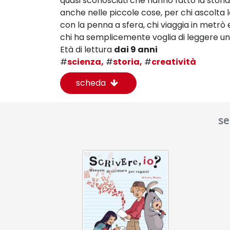
quasi sconosciuti che hanno fatto la storia
anche nelle piccole cose, per chi ascolta la
con la penna a sfera, chi viaggia in metrò e
chi ha semplicemente voglia di leggere un 
Età di lettura
dai 9 anni
#
scienza,
#
storia,
#
creatività
scheda
se