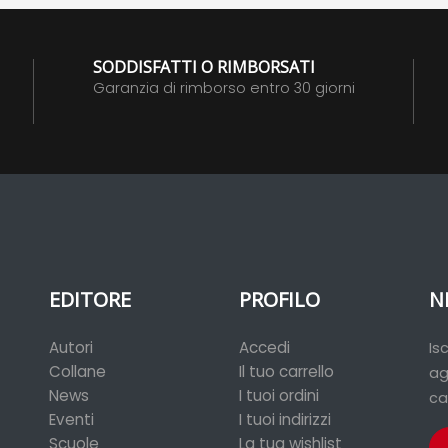
SODDISFATTI O RIMBORSATI
Garanzia di rimborso entro 30 giorni
EDITORE
PROFILO
N
Autori
Accedi
Is
Collane
Il tuo carrello
ag
News
I tuoi ordini
ca
Eventi
I tuoi indirizzi
Scuole
La tua wishlist