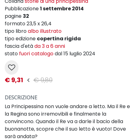
Collana
storie di una principessina
Pubblicazione
1 settembre 2014
pagine
32
formato 23,5 x 26,4
tipo libro
albo illustrato
tipo edizione
copertina rigida
fascia d'età
da 3 a 6 anni
stato
fuori catalogo
dal 15 luglio 2024
€ 9,31
€ 9,80
DESCRIZIONE
La Principessina non vuole andare a letto. Ma il Re e
la Regina sono irremovibili e finalmente la
convincono. Quando il Re va a darle il bacio della
buonanotte, scopre che il suo letto è vuoto! Dove
sarà andata?