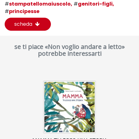
#
stampatellomaiuscolo,
#
genitori-figli,
#
principesse
scheda
se ti piace «Non voglio andare a letto»
potrebbe interessarti