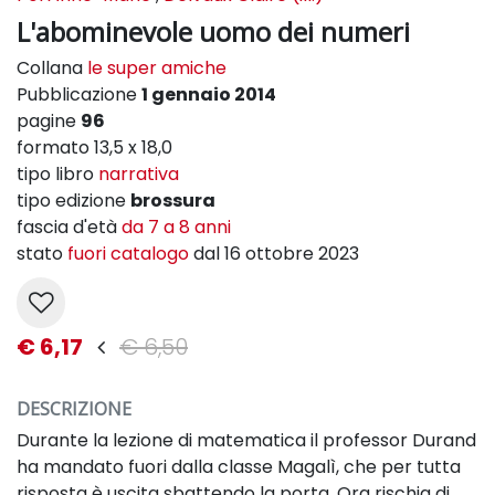
L'abominevole uomo dei numeri
Collana
le super amiche
Pubblicazione
1 gennaio 2014
pagine
96
formato 13,5 x 18,0
tipo libro
narrativa
tipo edizione
brossura
fascia d'età
da 7 a 8 anni
stato
fuori catalogo
dal 16 ottobre 2023
€ 6,17
€ 6,50
DESCRIZIONE
Durante la lezione di matematica il professor Durand
ha mandato fuori dalla classe Magalì, che per tutta
risposta è uscita sbattendo la porta. Ora rischia di