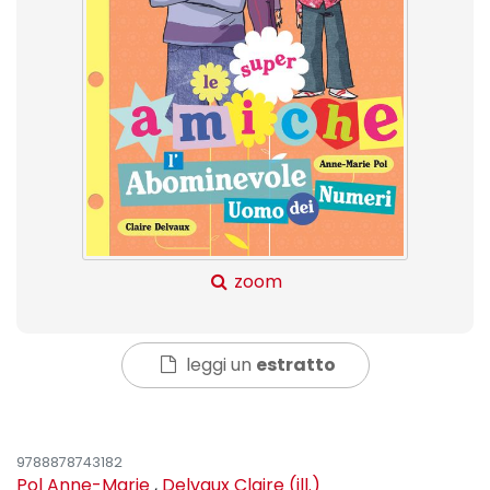
zoom
leggi un
estratto
9788878743182
Pol Anne-Marie
,
Delvaux Claire (ill.)