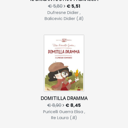
€ 5,80
€ 5,51
Dufresne Didier ,
Balicevic Didier (.ill)
DOMITILLA DRAMMA
€ 8,90
€ 8,45
Puricelli Guerra Elisa ,
Re Laura (.ill)