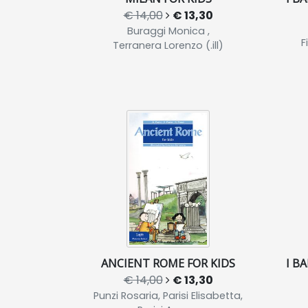
€ 14,00
€ 13,30
Buraggi Monica ,
F
Terranera Lorenzo (.ill)
ANCIENT ROME FOR KIDS
I B
€ 14,00
€ 13,30
Punzi Rosaria, Parisi Elisabetta,