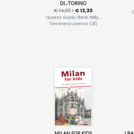
DI...TORINO
€ 14,00
€ 13,30
C
Quarzo Guido, Beck Willy ,
Terranera Lorenzo (.ill)
MILAN FOR KIDS
I B