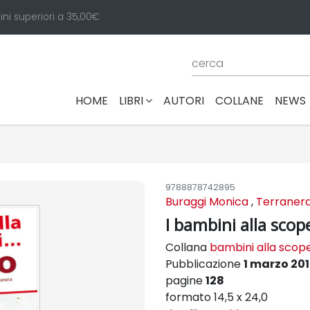
ini superiori a 35,00€
(CURRENT)
HOME
LIBRI
AUTORI
COLLANE
NEWS
9788878742895
Buraggi Monica
,
Terranera 
I bambini alla scope
Collana
bambini alla scoper
Pubblicazione
1 marzo 20
pagine
128
formato 14,5 x 24,0