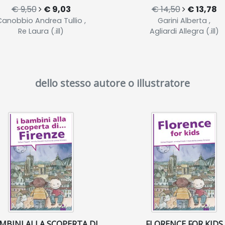
€ 9,50
€ 9,03
€ 14,50
€ 13,78
anobbio Andrea Tullio ,
Garini Alberta ,
Re Laura (.ill)
Agliardi Allegra (.ill)
dello stesso autore o illustratore
AMBINI ALLA SCOPERTA DI
FLORENCE FOR KIDS