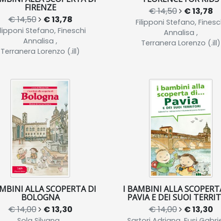
FIRENZE
€ 14,50
€ 13,78
€ 14,50
€ 13,78
Filipponi Stefano, Finesc
ilipponi Stefano, Fineschi
Annalisa ,
Annalisa ,
Terranera Lorenzo (.ill)
Terranera Lorenzo (.ill)
AMBINI ALLA SCOPERTA DI
I BAMBINI ALLA SCOPERTA 
BOLOGNA
PAVIA E DEI SUOI TERRI
€ 14,00
€ 13,30
€ 14,00
€ 13,30
Sola Silvana ,
Sartori Adriana, Fusi Gabrie