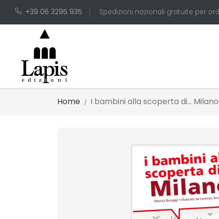
+39 06 3295 935
Spedizioni nazionali gratuite per ord
Home
I bambini alla scoperta di... Milano