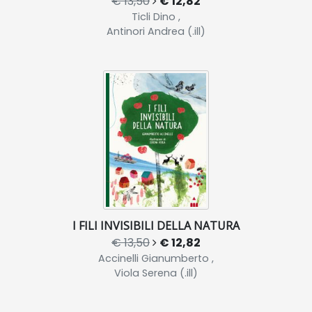
€ 13,50
€ 12,82
Ticli Dino ,
Antinori Andrea (.ill)
I FILI INVISIBILI DELLA NATURA
€ 13,50
€ 12,82
Accinelli Gianumberto ,
Viola Serena (.ill)