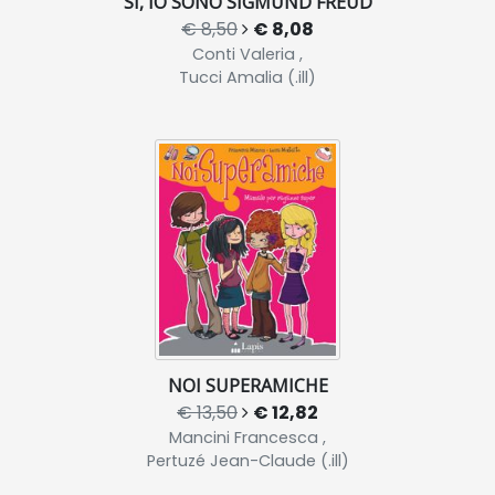
SÌ, IO SONO SIGMUND FREUD
€ 8,50
€ 8,08
Conti Valeria ,
Tucci Amalia (.ill)
NOI SUPERAMICHE
€ 13,50
€ 12,82
Mancini Francesca ,
Pertuzé Jean-Claude (.ill)