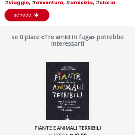
#
viaggio,
#
avventura,
#
amicizia,
#
storia
scheda
se ti piace «Tre amici in fuga» potrebbe
interessarti
PIANTE E ANIMALI TERRIBILI