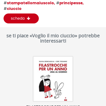
#
stampatellomaiuscolo,
#
principesse,
#
ciuccio
scheda
se ti piace «Voglio il mio ciuccio» potrebbe
interessarti