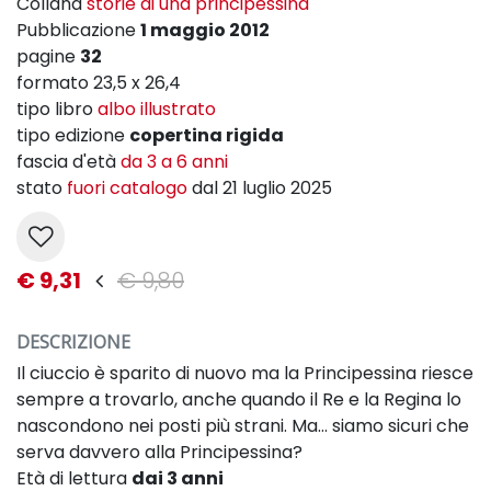
Collana
storie di una principessina
Pubblicazione
1 maggio 2012
pagine
32
formato 23,5 x 26,4
tipo libro
albo illustrato
tipo edizione
copertina rigida
fascia d'età
da 3 a 6 anni
stato
fuori catalogo
dal 21 luglio 2025
€ 9,31
€ 9,80
DESCRIZIONE
Il ciuccio è sparito di nuovo ma la Principessina riesce
sempre a trovarlo, anche quando il Re e la Regina lo
nascondono nei posti più strani. Ma… siamo sicuri che
serva davvero alla Principessina?
Età di lettura
dai 3 anni