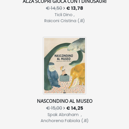
ALZA SCOPRI GIOCA CON I DINOSAURI
€ 14,50
€ 13,78
Ticli Dino ,
Raiconi Cristina (.ill)
NASCONDINO AL MUSEO
€ 15,00
€ 14,25
Spak Abraham ,
Anchorena Fabiola (.ill)