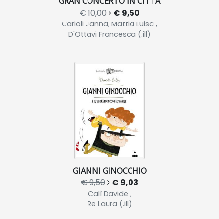
GRAN CONCERTO IN CITTÀ
€ 10,00
€ 9,50
Carioli Janna, Mattia Luisa ,
D'Ottavi Francesca (.ill)
GIANNI GINOCCHIO
€ 9,50
€ 9,03
Calì Davide ,
Re Laura (.ill)