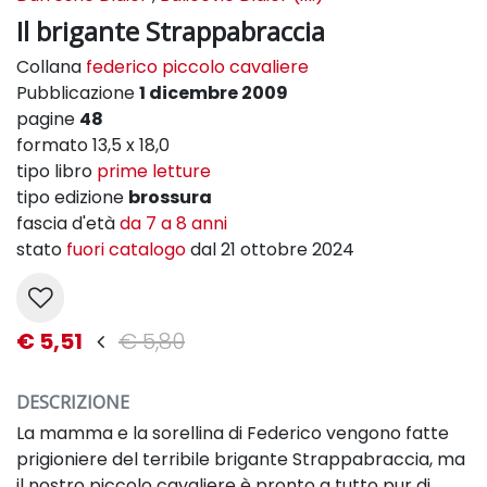
Il brigante Strappabraccia
Collana
federico piccolo cavaliere
Pubblicazione
1 dicembre 2009
pagine
48
formato 13,5 x 18,0
tipo libro
prime letture
tipo edizione
brossura
fascia d'età
da 7 a 8 anni
stato
fuori catalogo
dal 21 ottobre 2024
€ 5,51
€ 5,80
DESCRIZIONE
La mamma e la sorellina di Federico vengono fatte
prigioniere del terribile brigante Strappabraccia, ma
il nostro piccolo cavaliere è pronto a tutto pur di