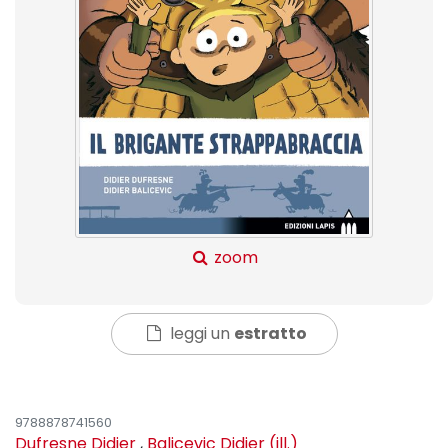
zoom
leggi un
estratto
9788878741560
Dufresne Didier
,
Balicevic Didier (ill.)