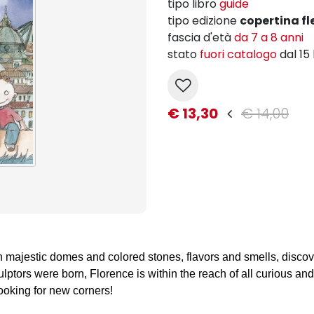
tipo libro
guide
tipo edizione
copertina fl
fascia d'età
da 7 a 8 anni
stato
fuori catalogo
dal 15
€ 13,30
€ 14,00
 majestic domes and colored stones, flavors and smells, discove
ulptors were born, Florence is within the reach of all curious and 
ooking for new corners!