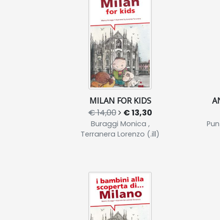
MILAN FOR KIDS
A
€ 14,00
€ 13,30
Buraggi Monica ,
Punz
Terranera Lorenzo (.ill)