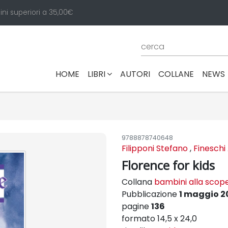
ini superiori a 35,00€
(CURRENT)
HOME
LIBRI
AUTORI
COLLANE
NEWS
9788878740648
Filipponi Stefano
,
Fineschi
Florence for kids
Collana
bambini alla scoper
Pubblicazione
1 maggio 2
pagine
136
formato 14,5 x 24,0