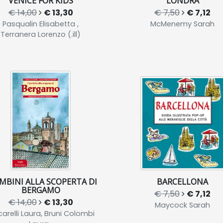
VENICE FOR KIDS
LONDRA
€ 14,00
€ 13,30
€ 7,50
€ 7,12
Pasqualin Elisabetta ,
McMenemy Sarah
Terranera Lorenzo (.ill)
AMBINI ALLA SCOPERTA DI
BARCELLONA
BERGAMO
€ 7,50
€ 7,12
€ 14,00
€ 13,30
Maycock Sarah
carelli Laura, Bruni Colombi