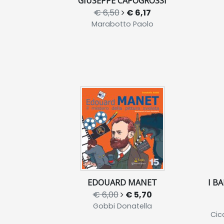
GIUSEPPE CAPOGROSSI
€ 6,50
€ 6,17
Marabotto Paolo
EDOUARD MANET
I B
€ 6,00
€ 5,70
Gobbi Donatella
Cic