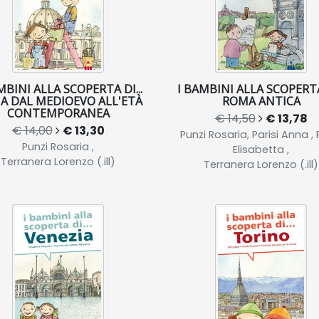
MBINI ALLA SCOPERTA DI...
I BAMBINI ALLA SCOPERTA 
A DAL MEDIOEVO ALL'ETÀ
ROMA ANTICA
CONTEMPORANEA
€ 14,50
€ 13,78
€ 14,00
€ 13,30
Punzi Rosaria, Parisi Anna , P
Punzi Rosaria ,
Elisabetta ,
Terranera Lorenzo (.ill)
Terranera Lorenzo (.ill)