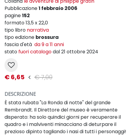
Collana
le avventure di philippe gratin
Pubblicazione
1 febbraio 2006
pagine
152
formato 13,5 x 22,0
tipo libro
narrativa
tipo edizione
brossura
fascia d'età
da 9 a 11 anni
stato
fuori catalogo
dal 21 ottobre 2024
€ 6,65
€ 7,00
DESCRIZIONE
È stata rubata "La Ronda di notte" del grande
Rembrandt. Il Direttore del museo è veramente
disperato: ha solo quindici giorni per recuperare il
quadro e i malviventi minacciano di deturpare il
prezioso dipinto tagliando i nasi di tutti i personaggi!