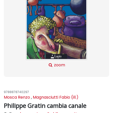
zoom
9788878740297
Mosca Renzo
,
Magnasciutti Fabio (ill.)
Philippe Gratin cambia canale