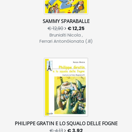
SAMMY SPARABALLE
€ 12,90
€ 12,25
Brunialti Nicola ,
Ferrari AntonGionata (.ill)
PHILIPPE GRATIN E LO SQUALO DELLE FOGNE
€ 4,13
€ 3,92