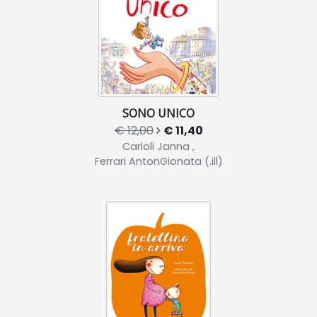
SONO UNICO
€ 12,00
€ 11,40
Carioli Janna ,
Ferrari AntonGionata (.ill)