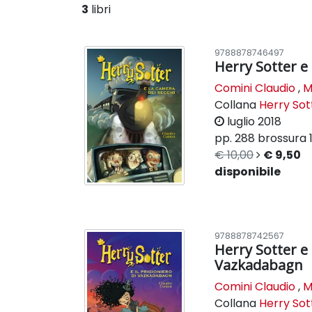
3
libri
9788878746497
Herry Sotter e 
Comini Claudio
,
M
Collana
Herry Sot
luglio 2018
pp. 288
brossura
€ 10,00
€ 9,50
disponibile
9788878742567
Herry Sotter e 
Vazkadabagn
Comini Claudio
,
M
Collana
Herry Sot