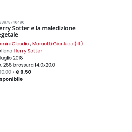
88878746480
erry Sotter e la maledizione
egetale
mini Claudio
,
Maruotti Gianluca (ill.)
ollana
Herry Sotter
luglio 2018
. 288
brossura
14,0x20,0
10,00
€ 9,50
sponibile