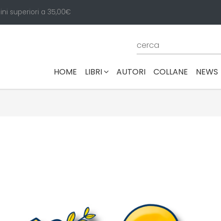
ini superiori a 35,00€
(CURRENT)
HOME
LIBRI
AUTORI
COLLANE
NEWS