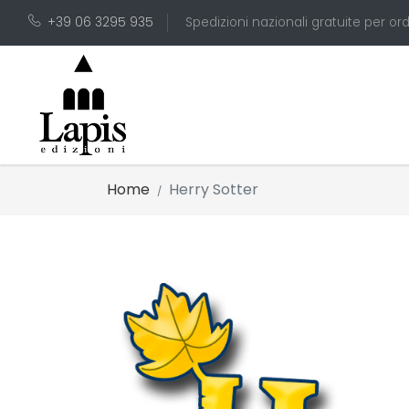
+39 06 3295 935
Spedizioni nazionali gratuite per ord
Home
Herry Sotter