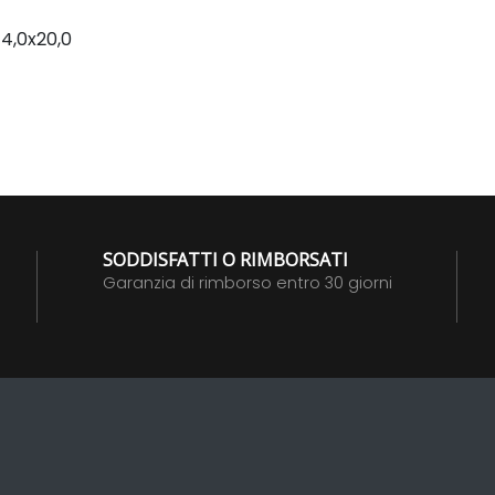
14,0x20,0
SODDISFATTI O RIMBORSATI
Garanzia di rimborso entro 30 giorni