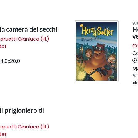
97
la camera dei secchi
H
v
aruotti Gianluca (ill.)
Co
ter
C
14,0x20,0
pp
€ 
di
il prigioniero di
aruotti Gianluca (ill.)
ter