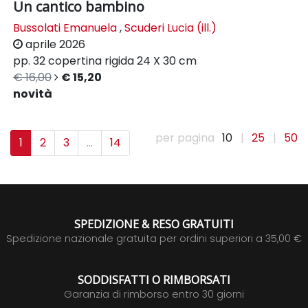
Un cantico bambino
Bussolati Emanuela
,
Scuderi Lucia (ill.)
aprile 2026
pp. 32
copertina rigida
24 X 30 cm
€ 16,00
€ 15,20
novità
per pagina
10
|
25
|
50
1
2
3
...
14
SPEDIZIONE & RESO GRATUITI
Spedizione nazionale gratuita per ordini superiori a 35,00 €
SODDISFATTI O RIMBORSATI
Garanzia di rimborso entro 30 giorni