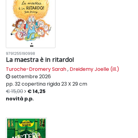
9791255190998
La maestra è in ritardo!
Turoche-Dromery Sarah
,
Dreidemy Joelle (ill.)
settembre 2026
pp. 32
copertina rigida
23 X 29 cm
€ 15,00
€ 14,25
novità p.p.