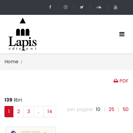
Home
PDF
139
libri
per pagina
10
|
25
|
50
1
2
3
...
14