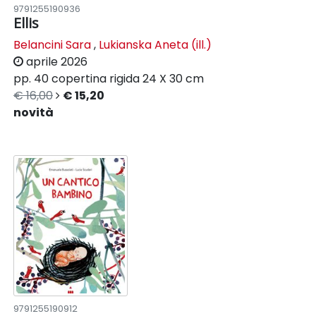
9791255190936
Ellis
Belancini Sara
,
Lukianska Aneta (ill.)
aprile 2026
pp. 40
copertina rigida
24 X 30 cm
€ 16,00
€ 15,20
novità
9791255190912