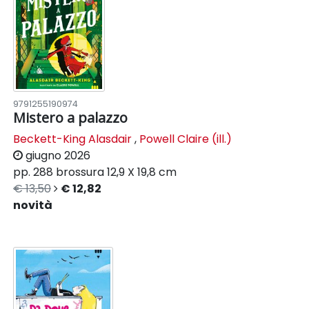
9791255190974
Mistero a palazzo
Beckett-King Alasdair
,
Powell Claire (ill.)
giugno 2026
pp. 288
brossura
12,9 X 19,8 cm
€ 13,50
€ 12,82
novità