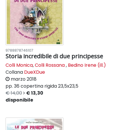
9788878746107
Storia incredibile di due principesse
Colli Monica
,
Colli Rossana
,
Bedino Irene (ill.)
Collana
DueXDue
marzo 2018
pp. 36
copertina rigida
23,5x23,5
€ 14,00
€ 13,30
disponibile