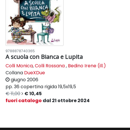
9788878740365
A scuola con Bianca e Lupita
Colli Monica
,
Colli Rossana
,
Bedino Irene (ill.)
Collana
DueXDue
giugno 2006
pp. 36
copertina rigida
19,5x19,5
€ 11,00
€ 10,45
fuori catalogo
dal 21 ottobre 2024