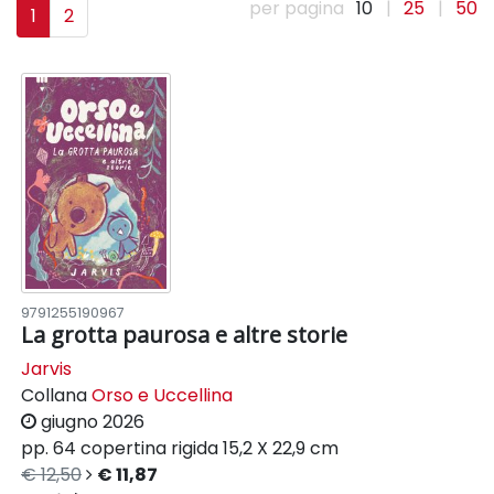
per pagina
10
|
25
|
50
1
2
9791255190967
La grotta paurosa e altre storie
Jarvis
Collana
Orso e Uccellina
giugno 2026
pp. 64
copertina rigida
15,2 X 22,9 cm
€ 12,50
€ 11,87