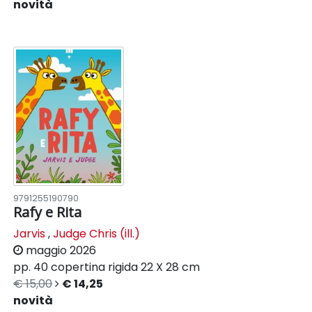
novità
9791255190790
Rafy e Rita
Jarvis
,
Judge Chris (ill.)
maggio 2026
pp. 40
copertina rigida
22 X 28 cm
€ 15,00
€ 14,25
novità