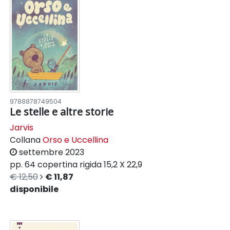
9788878749504
Le stelle e altre storie
Jarvis
Collana
Orso e Uccellina
settembre 2023
pp. 64
copertina rigida
15,2 X 22,9
€ 12,50
€ 11,87
disponibile