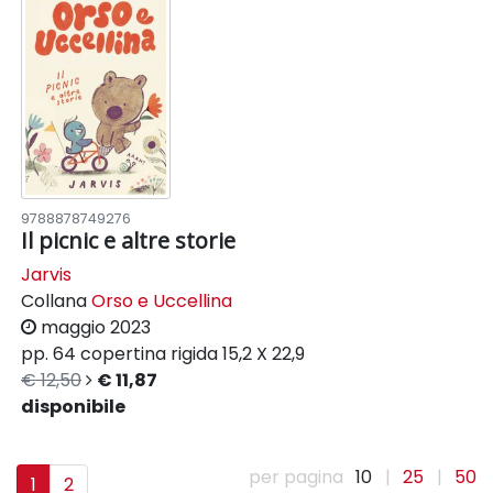
9788878749276
Il picnic e altre storie
Jarvis
Collana
Orso e Uccellina
maggio 2023
pp. 64
copertina rigida
15,2 X 22,9
€ 12,50
€ 11,87
disponibile
per pagina
10
|
25
|
50
1
2