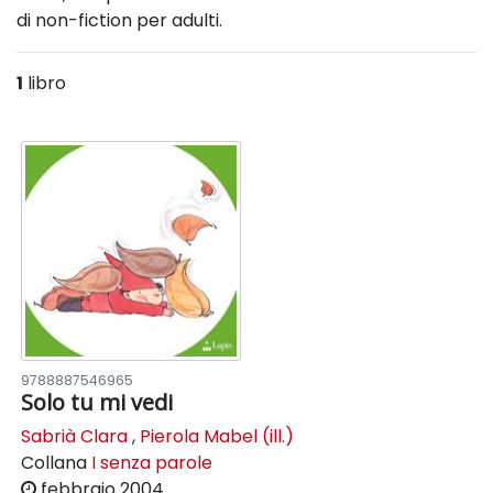
di non-fiction per adulti.
1
libro
9788887546965
Solo tu mi vedi
Sabrià Clara
,
Pierola Mabel (ill.)
Collana
I senza parole
febbraio 2004