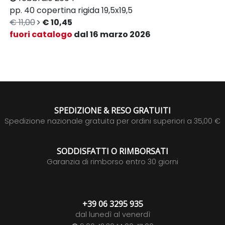
pp. 40
copertina rigida
19,5x19,5
€ 11,00
€ 10,45
fuori catalogo
dal 16 marzo 2026
SPEDIZIONE & RESO GRATUITI
Spedizione nazionale gratuita per ordini superiori a 35,00 €
SODDISFATTI O RIMBORSATI
Garanzia di rimborso entro 30 giorni
+39 06 3295 935
dal lunedì al venerdì